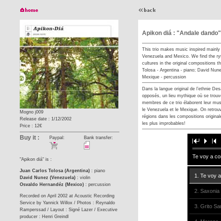
Apikon diá : "Andale dando"
This trio makes music inspired mainly b
Venezuela and Mexico. We find the ry
cultures in the original compositions 
Tolosa - Argentina - piano; David Nun
Mexique - percussion
Dans la langue original de l’ethnie De
opposés, un lieu mythique où se trouv
membres de ce trio élaborent leur musiq
le Venezuela et le Mexique. On retrou
Mogno j009
régions dans les compositions original
Release date : 1/12/2002
les plus improbables!
Price : 12€
Buy it :
Paypal:
Bank transfer:
Te voy a co
"Apikon diá" is :
Juan Carlos Tolosa (Argentina)
: piano
1. Te voy 
David Nunez (Venezuela)
: violin
Osvaldo Hernandéz (Mexico)
: percussion
2. Saxonia
Recorded on April 2002 at Acoustic Recording
Service by Yannick Willox / Photos : Reynaldo
3. Grito Sa
Ramperssad / Layout : Signé Lazer / Executive
producer : Henri Greindl