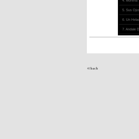
4. Morena
5. Sus Ojo
6. Un Hela
7. Andale 
8. Que Atr